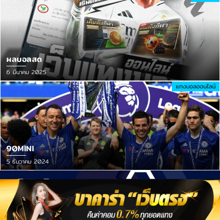
ผลบอลสด
6 มีนาคม 2025
แทงบอลออนไลน์
90MINI
5 ธันวาคม 2024