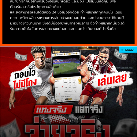
สมาชิกทุกคนอย่างครบวงจรเลยทีเดียว และยังมี โปรโมชั่นสุดคุ้ม เพื่อ
ต้อนรับสมาชิกใหม่ทุกท่านอีกด้วย
และยังสามารถเล่นได้ตลอด 24 ชั่วโมงอีกด้วย ทำให้สมาชิกทุกคนนั้น ได้รับ
ความเพลิดเพลิน ระหว่างการเล่นอย่างแน่นอนด้วย และประสบการณ์ที่เคยมี
มาอย่างยาวนานมาก ซึ่งได้มีมืออาชีพในการให้บริการ จึงทำให้สมาชิกนั้นจะได้
รับความมั่นใจ ในการเล่นอย่างแน่นอน และ แนะนำ เว็บบอลที่น่าเชื่อถือ
แทงบอล