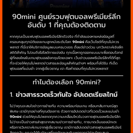
90mini ศูนย์รวมฟุตบอลพรีเมียร์ลีก
อันดับ 1 ที่คุณต้องติดตาม
หากคุณเป็นแฟนฟุตบอลพรีเมียร์ลีกตัวจริง ที่กำลังมองหาแหล่งข้อมูลที่
ครอบคลุมทุกมิติของเกมลูกหนังระดับโลก
90mini
คือเว็บไซต์ที่คุณไม่ควร
พลาด! ที่นี่เราให้บริการข้อมูลแบบครบวงจร ตั้งแต่ข่าวด่วน บทวิเคราะห์เชิงลึก
สถิติสำคัญ ไปจนถึงไฮไลต์การแข่งขัน ทุกเนื้อหาถูกออกแบบมาเพื่อตอบโจทย์
ผู้ที่หลงใหลในเกมฟุตบอลอังกฤษโดยเฉพาะ เว็บข่าวบอลพรีเมียร์ลีกที่ดีที่สุด
ที่จะช่วยให้คุณไม่พลาดข่าวสารและข้อมูลสำคัญต่างๆ พร้อมทั้งได้รับ ทีเด็ด
ฟุตบอลที่แม่นยำ จากผู้เชี่ยวชาญ เรา คือคำตอบที่คุณไม่ควรพลาด!
ทำไมต้องเลือก 90mini?
1.
ข่าวสารรวดเร็วทันใจ อัปเดตเรียลไทม์
ไม่ว่าคุณจะสนใจข่าวการย้ายทีม ความพร้อมก่อนเกม หรือบทสัมภาษณ์สุด
พิเศษ เรามีทุกอย่างที่คุณต้องการ ด้วยการอัปเดตข่าวที่รวดเร็วและแม่นยำ
90mini
ช่วยให้คุณไม่พลาดทุกความเคลื่อนไหวในวงการฟุตบอลพรีเมียร์ลีก
ไม่ว่าจะเป็นข่าวสารล่าสุดจากสนามข่าวการย้ายทีม, การบาดเจ็บของนักเตะ
หรือการวิเคราะห์เกมจากผู้เชี่ยวชาญ เรามีการอัปเดตข่าวสารฟุตบอลพรีเมียร์
ลีกทุกวัน คุณจะได้รับข้อมูลที่ถูกต้องและทันเหตุการณ์ก่อนใครเสมอ