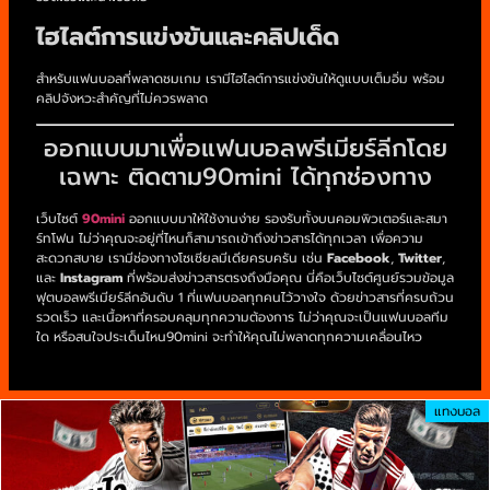
ไฮไลต์การแข่งขันและคลิปเด็ด
สำหรับแฟนบอลที่พลาดชมเกม เรามีไฮไลต์การแข่งขันให้ดูแบบเต็มอิ่ม พร้อม
คลิปจังหวะสำคัญที่ไม่ควรพลาด
ออกแบบมาเพื่อแฟนบอลพรีเมียร์ลีกโดย
เฉพาะ ติดตาม90mini ได้ทุกช่องทาง
เว็บไซต์
90mini
ออกแบบมาให้ใช้งานง่าย รองรับทั้งบนคอมพิวเตอร์และสมา
ร์ทโฟน ไม่ว่าคุณจะอยู่ที่ไหนก็สามารถเข้าถึงข่าวสารได้ทุกเวลา เพื่อความ
สะดวกสบาย เรามีช่องทางโซเชียลมีเดียครบครัน เช่น
Facebook
,
Twitter
,
และ
Instagram
ที่พร้อมส่งข่าวสารตรงถึงมือคุณ นี่คือเว็บไซต์ศูนย์รวมข้อมูล
ฟุตบอลพรีเมียร์ลีกอันดับ 1 ที่แฟนบอลทุกคนไว้วางใจ ด้วยข่าวสารที่ครบถ้วน
รวดเร็ว และเนื้อหาที่ครอบคลุมทุกความต้องการ ไม่ว่าคุณจะเป็นแฟนบอลทีม
ใด หรือสนใจประเด็นไหน90mini จะทำให้คุณไม่พลาดทุกความเคลื่อนไหว
แทงบอล