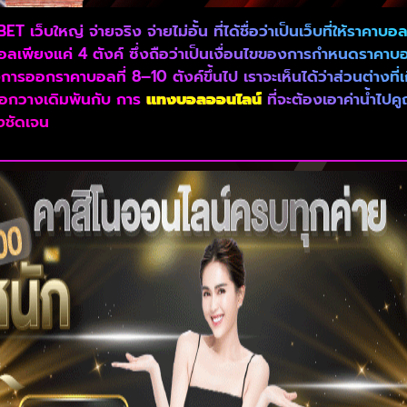
เว็บใหญ่ จ่ายจริง จ่ายไม่อั้น ที่ได้ชื่อว่าเป็นเว็บที่ให้ราคา
งแค่ 4 ตังค์ ซึ่งถือว่าเป็นเงื่อนไขของการกำหนดราคาบอลที่ใ
องการออกราคาบอลที่ 8–10 ตังค์ขึ้นไป เราจะเห็นได้ว่าส่วนต่างที่เ
เลือกวางเดิมพันกับ การ
แทงบอลออนไลน์
ที่จะต้องเอาค่าน้ำไปค
างชัดเจน