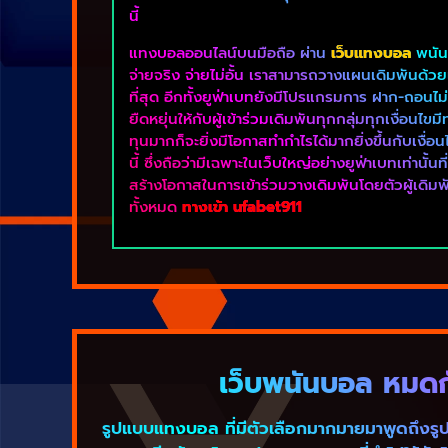
นี้
แทงบอลออนไลน์บนมือถือ ผ่าน
เว็บแทงบอล
พนัน
จ่ายจริง จ่ายไม่อั้น เราสามารถวางแผนเดิมพันด้วยเ
ที่สุด อีกทั้งยูฟ่าเบทยังมีโปรแกรมการ ฝาก-ถอนไม่มี
ยืดหยุ่นให้กับผู้เข้าร่วมเดิมพันทุกกลุ่มทุกเงื่อนไข
ทุนมากก็จะยิ่งมีโอกาสทำกำไรได้มากยิ่งขึ้นกับเง
นี้ ซึ่งถือว่ามีเฉพาะในเว็บใหญ่อย่างยูฟ่าเบทเท่านั้น
สร้างโอกาสในการเข้าร่วมวางเดิมพันโดยตัวผู้เดิมพั
ทั้งหมด
ทางเข้า ufabet911
เว็บพนันบอล หมดกั
รูปแบบแทงบอล ที่มีตัวเลือกมากมายมาพูดถึงรูปแ