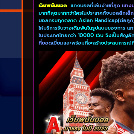
เว็บพนันบอล
แทงบอลที่เล่นง่ายที่สุด แท
มากที่สุดมากกว่าใครในประเทศทั้งบอลลีกเล็
บอลครบทุกตลาด Asian Handicap(ต่อลูก) สูง
ให้บริการรับวางเดิมพันในรูปแบบของการ แทงบ
ในประเทศไทยกว่า 10000 เว็บ จึงเป็นสัญลั
ที่ยอดเยี่ยมและพร้อมที่จะสร้างประสบการณ์ที่