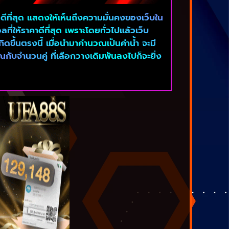
บอลดีที่สุด แสดงให้เห็นถึงความมั่นคงของเว็บใน
ห้ราคาดีที่สุด เพราะโดยทั่วไปแล้วเว็บ
กิดขึ้นตรงนี้ เมื่อนำมาคำนวณเป็นค่าน้ำ จะมี
ูณกับจำนวนคู่ ที่เลือกวางเดิมพันลงไปก็จะยิ่ง