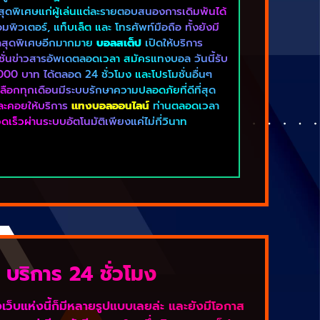
ดพิเศษแก่ผู้เล่นแต่ละรายตอบสนองการเดิมพันได้
พิวเตอร์, แท็บเล็ต และ โทรศัพท์มือถือ ทั้งยังมี
วัลสุดพิเศษอีกมากมาย
บอลสเต็ป
เปิดให้บริการ
ชั่นข่าวสารอัพเดตลอดเวลา สมัครแทงบอล วันนี้รับ
000 บาท ได้ตลอด 24 ชั่วโมง และโปรโมชั่นอื่นๆ
ลือกทุกเดือนมีระบบรักษาความปลอดภัยที่ดีที่สุด
ละคอยให้บริการ
แทงบอลออนไลน์
ท่านตลอดเวลา
ดเร็วผ่านระบบอัตโนมัติเพียงแค่ไม่กี่วินาท
 บริการ 24 ชั่วโมง
เว็บแห่งนี้ก็มีหลายรูปแบบเลยล่ะ และยังมีโอกาส