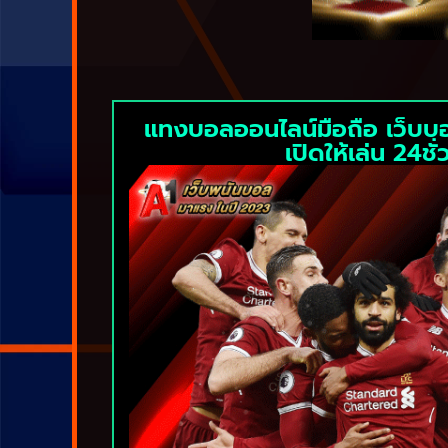
แทงบอลออนไลน์มือถือ เว็บบอลอ
เปิดให้เล่น 24ชั