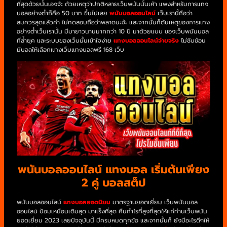
ที่สุดด้วยนั้นเองจ้ะ ด้วยเหตุว่าปกติหลายเว็บพนันนั้นเค้า แพงสำหรับการแทง
บอลอย่างต่ำก็คือ 50 บาท ขึ้นไปเลย
พนันบอลออนไลน์
เว็บเรานี้ถือว่า
สมควรสุดแล้วค่า ไม่ทดสอบถือว่าพลาดนะจ้ะ และจากนั้นก็ต้นเหตุของการแทง
อย่างต่ำเว็บเรานั้น มีมายาวนานมากกว่า 10 ปี มาด้วยแบบ ของเว็บพนันบอล
ที่ล้ำยุค และระบบของเว็บนั้นเข้าใจง่าย
แทงบอลออนไลน์จ่ายจริง
ไม่ซับซ้อน
มีบอลให้เลือกแทงเว็บแทงบอลฟรี 168 เว็บ
พนันบอลออนไลน์ แทงบอล เริ่มต้นเพียง
2 คู่ บอลสต็ป
พนันบอลออนไลน์
แทงบอลยอดนิยม
มาตรฐานยอดเยี่ยม เว็บพนันบอล
ออนไลน์ ป้อมเหมือนเดิมสุด มาแร็งที่สุด คืนกำไรที่สูงที่สุดให้แก่ท่านเว็บพนัน
ยอดเยี่ยม 2023 เลยปัจจุบันนี้ มีครบหมดทุกข้อ และจากนั้นก็ ยังมีอะไรดีๆให้