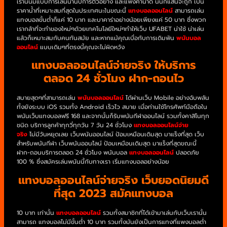
เรานั้นมีแบบการเล่นนานัปการตัวอย่าง และแพงค่าน้ำดี นั้นก็แสนจะถูก เป็น
ราคาน้ำที่เหมาะสมที่สุดในประเทศนะในขณะนี้
แทงบอลออนไลน์
สามารถเล่น
แทงบอลขั้นต่ำก็แค่ 10 บาท และบาคาร่าอย่างน้อยเพียงแค่ 50 บาท ซึ่งพวก
เรากล้าที่จะทำของใหม่ๆด้วยเทคโนโลยีใหม่ๆทำให้เว็บ UFABET น่าใช้ น่าเล่น
แล้วก็เหมาะสมกับคนทันสมัย และหากแม้คุณเบื่อกับการเดิมพัน
พนันบอล
ออนไลน์
แบบเดิมๆที่ตรงนี้คุณจะไม่ผิดหวัง
แทงบอลออนไลน์จ่ายจริง ให้บริการ
ตลอด 24 ชั่วโมง ฝาก-ถอนไว
สบายสุดๆที่สามารถเล่น
พนันบอลออนไลน์
ได้ผ่านเว็บ Mobile อย่างฉับพลัน
ทั้งยังระบบ iOS รวมทั้ง Android เร็วไว สบาย เมื่อท่านใช้โทรศัพท์มือถือใน
พนันเว็บแทงบอลฟรี 168 และจากนั้นก็รับพนันกีฬาออนไลน์ รวมทั้งคาสิโนทุก
ชนิด บริการลูกค้าทุกวี่ทุกวัน 7 วัน 24 ชั่วโมง
แทงบอลออนไลน์จ่าย
จริง
ไม่มีวันหยุดเลย เว็บพนันออนไลน์ ป้อมเหมือนเดิมสุด มาแร็งที่สุด เว็บ
สำหรับพนันกีฬา เว็บพนันออนไลน์ ป้อมเหมือนเดิมสุด มาแร็งที่สุดขณะนี้
ฝาก-ถอนบริการตลอด 24 ชั่วโมง พนันบอล
แทงบอลออนไลน์
ปลอดภัย
100 % ซึ่งสมัครเล่นพนันนี้กับทางเรา เริ่มแทงบอลอย่างน้อย
แทงบอลออนไลน์จ่ายจริง เว็บยอดนิยมดี
ที่สุด 2023 สมัคแทงบอล
10 บาท เท่านั้น
แทงบอลออนไลน์
รวมทั้งสมาชิกที่ได้เข้ามาเล่นกับเว็บเรานั้น
สามารถ แทงบอลไม่มีขั้นต่ำ 10 บาท รวมทั้งมันยังเป็นการแทงที่แพงบอลต่ำ