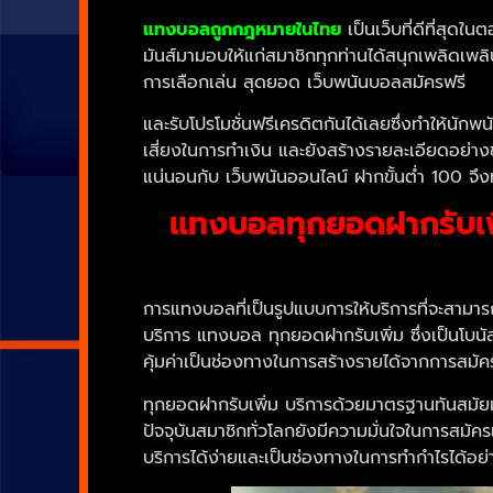
แทงบอลถูกกฎหมายในไทย
เป็นเว็บที่ดีที่สุด
มันส์มามอบให้แก่สมาชิกทุกท่านได้สนุกเพลิดเพ
การเลือกเล่น สุดยอด เว็บพนันบอลสมัครฟรี
และรับโปรโมชั่นฟรีเครดิตกันได้เลยซึ่งทำให้นั
เสี่ยงในการทำเงิน และยังสร้างรายละเอียดอย่าง
แน่นอนกับ เว็บพนันออนไลน์ ฝากขั้นต่ำ 100 จึง
แทงบอลทุกยอดฝากรับเพิ
การแทงบอลที่เป็นรูปแบบการให้บริการที่จะสามาร
บริการ แทงบอล ทุกยอดฝากรับเพิ่ม ซึ่งเป็นโบนัสใ
คุ้มค่าเป็นช่องทางในการสร้างรายได้จากการสม
ทุกยอดฝากรับเพิ่ม บริการด้วยมาตรฐานทันสมัยมั
ปัจจุบันสมาชิกทั่วโลกยังมีความมั่นใจในการสมัค
บริการได้ง่ายและเป็นช่องทางในการทำกำไรได้อย่า