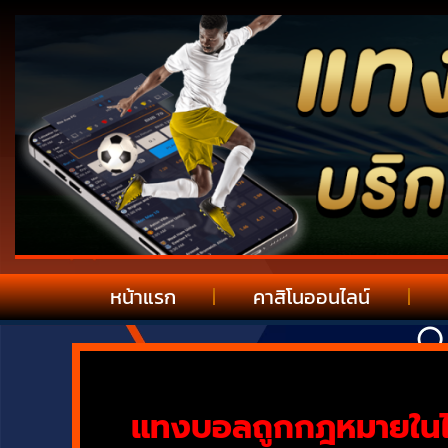
หน้าแรก
คาสิโนออนไลน์
แทงบอลถูกกฎหมายในไทย ฝ