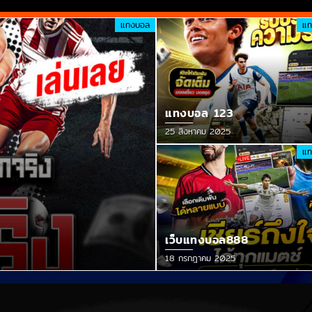
แทงบอล
แท
แทงบอล 123
25 สิงหาคม 2025
แท
เว็บแทงบอล888
18 กรกฎาคม 2025