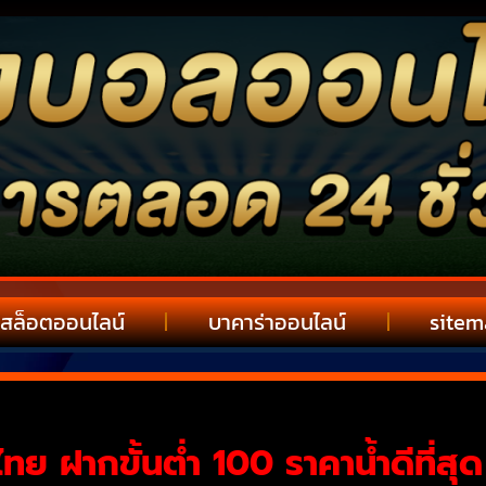
สล็อตออนไลน์
บาคาร่าออนไลน์
site
ากขั้นต่ำ 100 ราคาน้ำดีที่สุด แ