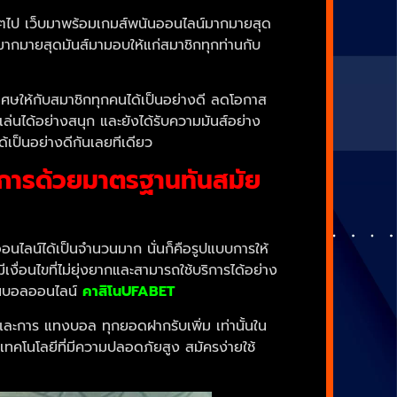
ทั่วๆไป เว็บมาพร้อมเกมส์พนันออนไลน์มากมายสุด
มากมายสุดมันส์มามอบให้แก่สมาชิกทุกท่านกับ
เศษให้กับสมาชิกทุกคนได้เป็นอย่างดี ลดโอกาส
่นได้อย่างสนุก และยังได้รับความมันส์อย่าง
้เป็นอย่างดีกันเลยทีเดียว
ิการด้วยมาตรฐานทันสมัย
อนไลน์ได้เป็นจำนวนมาก นั่นก็คือรูปแบบการให้
งื่อนไขที่ไม่ยุ่งยากและสามารถใช้บริการได้อย่าง
นันบอลออนไลน์
คาสิโนUFABET
และการ แทงบอล ทุกยอดฝากรับเพิ่ม เท่านั้นใน
เทคโนโลยีที่มีความปลอดภัยสูง สมัครง่ายใช้