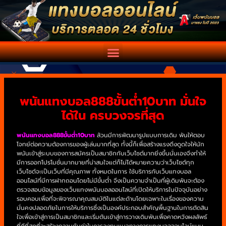
พนันแทงบอล888ขั้นต่ำ10บาท
มั่นใจ
ได้ใน ครบวงจรที่สุด
พนันแทงบอล888ขั้นต่ำ10บาท
ล้วนมีการพัฒนารูปแบบการเดิม พันให้ตอบ
โจทย์ต่อความต้องการของผู้เล่นมากที่สุด ทั้งนี้ก็เพื่อสร้างแรงดึงดูดใจให้นัก
พนันเข้าสู่ระบบของการสมัครเป็นสมาชิกกับเว็บไซต์มากยิ่งขึ้นนั่นเองจึงทำให้
มีการออกโปรโมชั่นมากมายที่น่าสนใจแต่ก็ไม่ได้หมายความว่าเว็บไซต์ทุก
เว็บไซต์จะเป็นเว็บที่มีคุณภาพ ทั้งหมดในการ ใช้บริการกับเว็บแทงบอล
ออนไลน์ที่มีการฝากถอนโดยไม่มีขั้นต่ำ จึงเป็นความจำเป็นที่ผู้เดิมพันจะต้อง
ตรวจสอบข้อมูลของเว็บแทงพนันบอลออนไลน์ที่เปิดให้บริการในปัจจุบันอย่าง
รอบคอบเพื่อที่จะพิจารณาคุณสมบัติในแต่ละด้านโดยเฉพาะในเรื่องของความ
มั่นคงปลอดภัยในการให้บริการซึ่งเป็นองค์ประกอบสำคัญพื้นฐานในการตัดสิน
ใจเพื่อเข้าสู่การเป็นสมาชิกและเริ่มต้นเข้าสู่การวางเดิมพันเพื่อคาดหวังผลลัพธ์