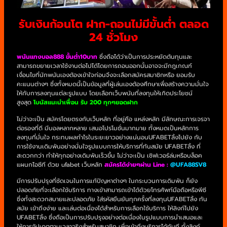
รับเงินก้อนโต ฝาก-ถอนไม่มีขั้นต่ำ ตลอด
24 ชั่วโมง
พนันแทงบอล888 ขั้นต่ำ10บาท
ซึ่งถือได้ว่าเป็นการประหยัดต้นทุนและ
สามารถขยายเวลาใช้งานต่อไปได้โดยการถอนออกนั้นอาจจะมีกฎเกณฑ์
เงื่อนไขที่นักพนันเองต้องเข้าใจก่อนจึงจะเลือกสมัครสมาชิกหรือ ยอมรับ
คะแนนต่างๆ ซึ่งทั้งหมดนี้เป็นข้อมูลที่ผู้เล่นเองต้องศึกษาเพื่อสร้างความมั่นใจ
ให้กับการลงทุนแต่ละรูปแบบ โดยเลือกเว็บพนันที่ลงทุนให้เกิดประโยชน์
สูงสุด
โบนัสแนะนำเพื่อน รับ 200 ทุกๆยอดฝาก
ไม่ว่าจะเป็น สมัครโดยตรงกับเว็บหลัก ที่อยู่คือ แหล่งหลัก มีลักษณะการเจรจา
ต่อรองที่ดี มีบอลหลากหลาย เสนอโปรโมชั่นมากมาย ทั้งหมดเป็นหลักการ
ลงทุนที่มั่นใจ กระทบผลกำไรในระยะยาวอย่างแน่นอนUFABETลิ้งไปยัง กับ
การใช้งานเดิมพันอย่างมั่นใจรูปแบบการให้บริการที่ทันสมัย UFABETลิ้ง ที่
สะดวกกว่า ทำให้ทุกอย่างเดิมพันเร็วขึ้น ไม่ว่าจะเป็น เซิฟเวอร์ล่มหรือบล็อค
แผนกไอซีที ด้วย ufabet เว็บหลัก
สมัครได้ง่ายๆผ่าน Line :
@UFA88SV8
มีการปรับปรุงที่ชัดเจนในการแก้ปัญหาต่างๆ ในกระบวนการเดิมพัน ก็ยัง
ปลอดภัยที่จะเลือกใช้บริการ ทางเข้าสามารถเข้าได้ด้วยโทรศัพท์มือถือหรือพีซี
ซึ่งทั้งสะดวกสบายและปลอดภัย ใส่รหัสยืนยันทุกครั้งที่ลงทุนUFABETลิ้ง ทัน
สมัย ​​เข้าถึงง่าย และเล่นต่อเนื่องได้สำหรับการเลือกใช้บริการ ให้ลิงก์ไปยัง
UFABETลิ้ง ซึ่งถือเป็นการปรับปรุงอย่างต่อเนื่องในรูปแบบการนำเสนอและ
ให้การอัปเดตตามเวลาจริงสำหรับสมาชิก เพื่อเข้าถึงบริการได้ทันที ทั้งลิงก์