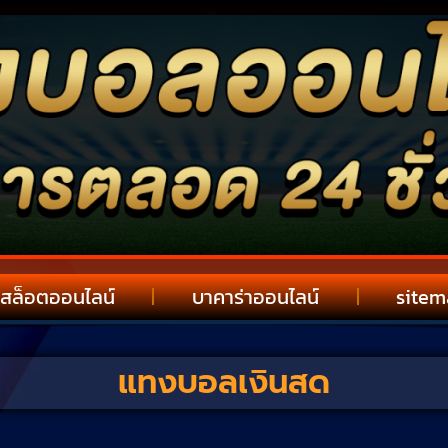
สล็อตออนไลน์
บาคาร่าออนไลน์
site
แทงบอลเงินสด