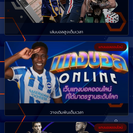
เล่นบอลสูงเต็มเวลา
แทงบอลออนไลน์
วางเดิมพันเต็มเวลา
แทงบอลออนไลน์