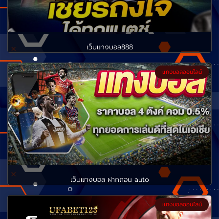
เว็บแทงบอล888
แทงบอลออนไลน์
เว็บแทงบอล ฝากถอน auto
แทงบอลออนไลน์