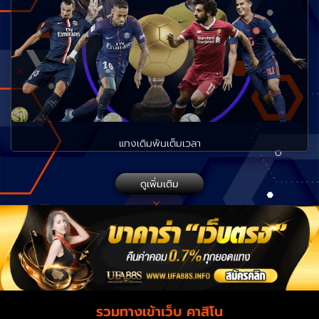
แทงเดิมพันเต็มเวลา
ดูเพิ่มเติม
รวมทางเข้าเว็บ คาสิโน