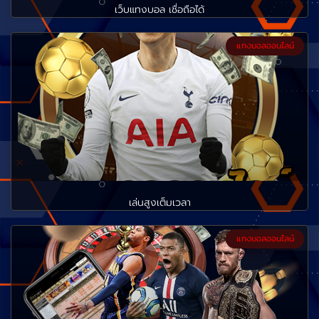
เว็บแทงบอล เชื่อถือได้
แทงบอลออนไลน์
เล่นสูงเต็มเวลา
แทงบอลออนไลน์