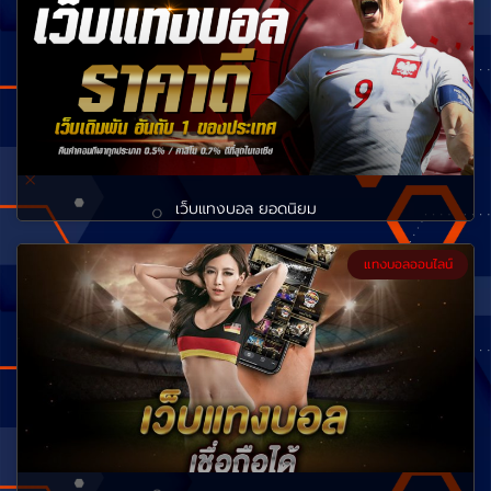
เว็บแทงบอล ยอดนิยม
แทงบอลออนไลน์