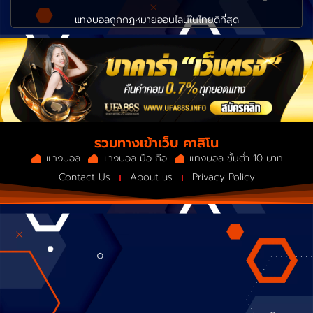
แทงบอลถูกกฎหมายออนไลน์ในไทยดีที่สุด
รวมทางเข้าเว็บ คาสิโน
แทงบอล
แทงบอล มือ ถือ
แทงบอล ขั้นต่ำ 10 บาท
Contact Us
About us
Privacy Policy