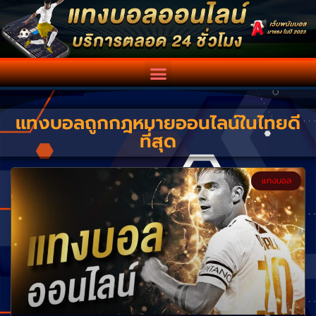
แทงบอลถูกกฎหมายออนไลน์ในไทยดี
ที่สุด
แทงบอล