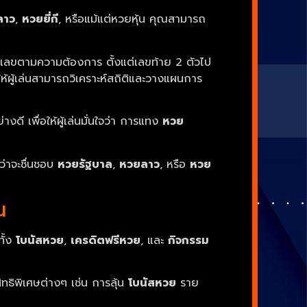
ลาว
,
หวยยี่กี
, หรือแม้แต่หวยหุ้น คุณสามารถ
งเลขตามความต้องการ ตั้งแต่เลขท้าย 2 ตัวไป
้ผู้เล่นสามารถวิเคราะห์สถิติและวางแผนการ
ดี เพื่อให้ผู้เล่นมั่นใจว่า การแทง
หวย
่ว่าจะชื่นชอบ
หวยรัฐบาล
,
หวยลาว
, หรือ
หวย
น
ทั้ง
โบนัสหวย
,
เครดิตฟรีหวย
, และ
กิจกรรม
ทธิพิเศษต่างๆ เช่น การลุ้น
โบนัสหวย
ราย