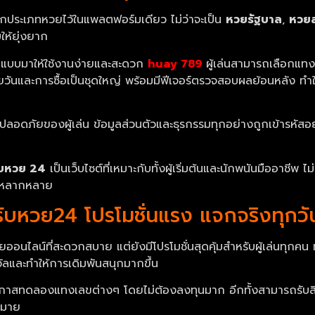
ประเภทหวยไว้ในแพลตฟอร์มเดียว ไม่ว่าจะเป็น
หวยรัฐบาล
,
หวย
ห้ยุ่งยาก
บบมาให้ใช้งานง่ายและสะดวก
huay 789
ผู้เล่นสามารถเลือกแท
ันและการซื้อเป็นชุดใหญ่ พร้อมมีฟีเจอร์ตรวจสอบผลย้อนหลัง ทำให
ดภัยของผู้เล่น ข้อมูลส่วนตัวและธุรกรรมทุกอย่างถูกเข้ารหัสอย่าง
ับหวย 24
เป็นเว็บไซต์ที่เหมาะกับทั้งผู้เริ่มต้นและนักพนันมืออาชีพ ไม
ี่หลากหลาย
รับหวย24 โปรโมชั่นแรง แจกจริงทุกวั
ออนไลน์ที่สะดวกสบาย แต่ยังมีโปรโมชั่นสุดคุ้มสำหรับผู้เล่นทุกคน 
ลและทำให้การเดิมพันสนุกมากขึ้น
ีโอกาสทดลองแทงเลขต่างๆ โดยไม่ต้องลงทุนมาก อีกทั้งสามารถรับสิ
กมาย