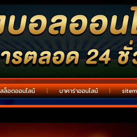
สล็อตออนไลน์
บาคาร่าออนไลน์
site