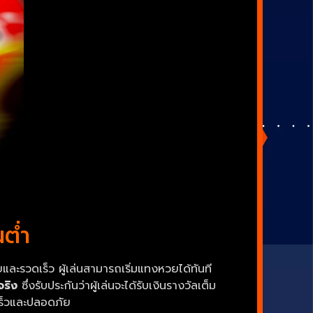
นต่ำ
ยและรวดเร็ว ผู้เล่นสามารถเริ่มแทงหวยได้ทันที
จริง
ซึ่งรับประกันว่าผู้เล่นจะได้รับเงินรางวัลเต็ม
ร็วและปลอดภัย