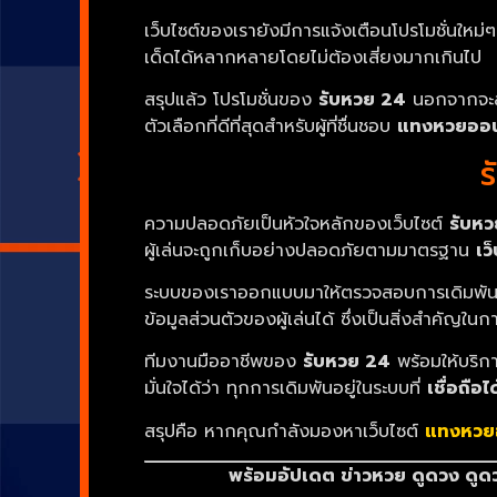
เว็บไซต์ของเรายังมีการแจ้งเตือนโปรโมชั่นใหม่ๆ
เด็ดได้หลากหลายโดยไม่ต้องเสี่ยงมากเกินไป
สรุปแล้ว โปรโมชั่นของ
รับหวย 24
นอกจากจะสร
ตัวเลือกที่ดีที่สุดสำหรับผู้ที่ชื่นชอบ
แทงหวยออน
ร
ความปลอดภัยเป็นหัวใจหลักของเว็บไซต์
รับห
ผู้เล่นจะถูกเก็บอย่างปลอดภัยตามมาตรฐาน
เว
ระบบของเราออกแบบมาให้ตรวจสอบการเดิมพันทุกครั
ข้อมูลส่วนตัวของผู้เล่นได้ ซึ่งเป็นสิ่งสำคัญใน
ทีมงานมืออาชีพของ
รับหวย 24
พร้อมให้บริก
มั่นใจได้ว่า ทุกการเดิมพันอยู่ในระบบที่
เชื่อถือได
สรุปคือ หากคุณกำลังมองหาเว็บไซต์
แทงหวย
พร้อมอัปเดต ข่าวหวย ดูดวง ดูดวง