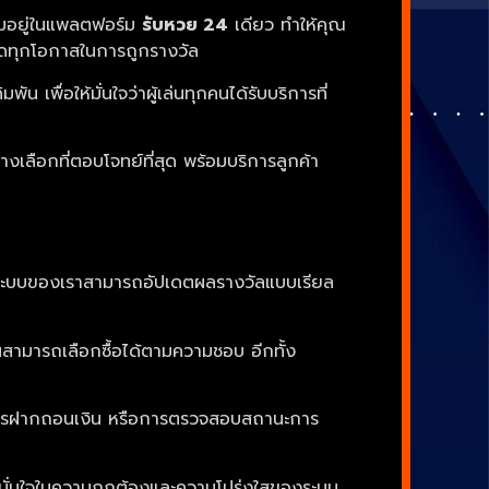
รวมอยู่ในแพลตฟอร์ม
รับหวย 24
เดียว ทำให้คุณ
ลาดทุกโอกาสในการถูกรางวัล
ื่อให้มั่นใจว่าผู้เล่นทุกคนได้รับบริการที่
งเลือกที่ตอบโจทย์ที่สุด พร้อมบริการลูกค้า
 ระบบของเราสามารถอัปเดตผลรางวัลแบบเรียล
่นสามารถเลือกซื้อได้ตามความชอบ อีกทั้ง
็นการฝากถอนเงิน หรือการตรวจสอบสถานะการ
ามมั่นใจในความถูกต้องและความโปร่งใสของระบบ